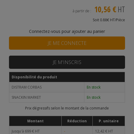
10,56 €
HT
à partir de :
Soit 0.88€ HT/Pièce
Connectez-vous pour ajouter au panier
JE ME CONNECTE
JE M'INSCRIS
Disponibilité du produit
DISTRAM CORBAS
En stock
SNACKIN MARKET
En stock
Prix dégressifs selon le montant de la commande
Montant
Réduction
P. unitaire
Jusqu'à 699 € HT
-
12,42 € HT