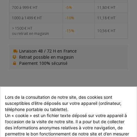
700 à 999 € HT
-5%
11,80 € HT
1000 à 1499 € HT
-10%
11,18 € HT
> 1500 € HT
-15%
10,56 € HT
ou retrait en magasin
Livraison 48 / 72 H en France
Retrait possible en magasin
Paiement 100% sécurisé
PRÉPARATION
Lors de la consultation de notre site, des cookies sont 
susceptibles d’être déposés sur votre appareil (ordinateur, 
Préparer le produit en état surgelé.
téléphone portable ou tablette).
A la friteuse : 170°C, 3 à 4 min.
Un « cookie » est un fichier texte déposé sur votre appareil à 
Au four : 200°C, 12 à 14 min.
l’occasion de la visite de notre site. Il a pour but de collecter 
des informations anonymes relatives à votre navigation, de 
permettre le bon fonctionnement de notre site et d’en mesurer 