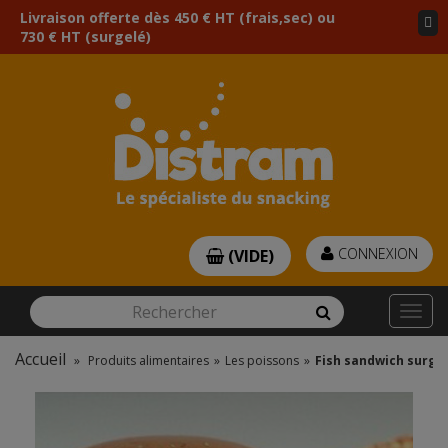
Livraison offerte dès 450 € HT (frais,sec) ou
730 € HT (surgelé)
CONNEXION
(VIDE)
Rechercher
Rechercher
Togg
navi
Accueil
»
Produits alimentaires
»
Les poissons
»
Fish sandwich surgelé