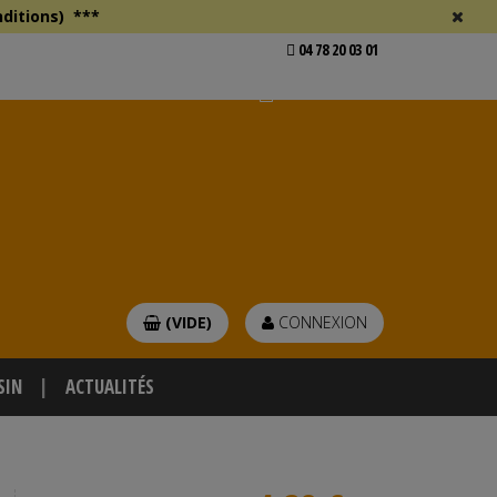
ditions)
***
04 78 20 03 01
Voir mon devis
er
(VIDE)
CONNEXION
SIN
ACTUALITÉS