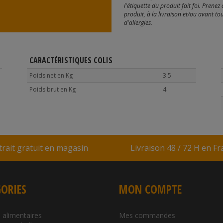
l'étiquette du produit fait foi. Pren
produit, à la livraison et/ou avant 
d'allergies.
CARACTÉRISTIQUES COLIS
Poids net en Kg
3.5
Poids brut en Kg
4
trait gratuit en magasin
Livraison 48 / 72 H en F
ORIES
MON COMPTE
 alimentaires
Mes commandes