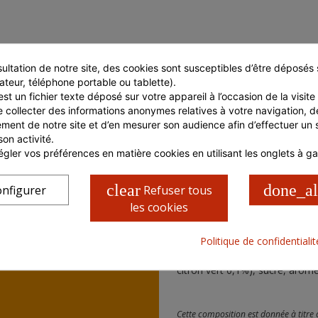
ultation de notre site, des cookies sont susceptibles d’être déposés s
ateur, téléphone portable ou tablette).
st un fichier texte déposé sur votre appareil à l’occasion de la visite d
e collecter des informations anonymes relatives à votre navigation, de
ment de notre site et d’en mesurer son audience afin d’effectuer un su
son activité.
gler vos préférences en matière cookies en utilisant les onglets à g
clear
done_al
nfigurer
Refuser tous
les cookies
COMPOSITION
Politique de confidentiali
Eau de source, jus de fruits à
citron vert 0,1%), sucre, arôme
Cette composition est donnée à titre c