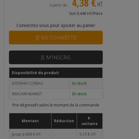
4,38 €
HT
à partir de :
Soit 0.44€ HT/Pièce
Connectez-vous pour ajouter au panier
JE ME CONNECTE
JE M'INSCRIS
Disponibilité du produit
DISTRAM CORBAS
En stock
SNACKIN MARKET
En stock
Prix dégressifs selon le montant de la commande
P.
Montant
Réduction
unitaire
Jusqu'à 699 € HT
-
5,15 € HT