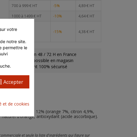
700 à 999 € HT
-5%
4,89 € HT
1000 à 1499 € HT
-10%
4,64 € HT
> 1500 € HT
ur votre 
ou retrait en
-15%
4,38 € HT
magasin
e notre site. 
 permettre le 
ivi 
Livraison 48 / 72 H en France
Retrait possible en magasin
auche.
Paiement 100% sécurisé
l
Accepter
té et de cookies
 base de concentré 12% (orange 7%, citron 4,9%,
 naturel d’orange, antioxydant (acide ascorbique).
ommerciale et seule la liste d'ingrédients qui figure sur