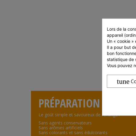
Lors de la cons
appareil (ordin
Un « cookie » e
Il a pour but d
bon fonctionne
statistique de 
Vous pouvez ré
tune
Co
PRÉPARATION
Le goût simple et savoureux de l’Orange !
Sans agents conservateurs
Sans arômes artificiels
Sans colorants et sans édulcorants