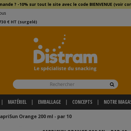
mmande ?
-10% sur tout le site
avec le
code BIENVENUE (voir con
ous
 730 € HT (surgelé)
Rechercher
Recherch
MATÉRIEL
EMBALLAGE
CONCEPTS
NOTRE MAGA
apriSun Orange 200 ml - par 10