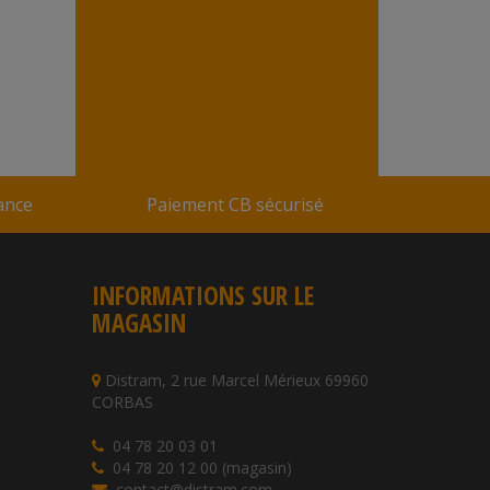
Colis de 8 boîtes de 500 g
dès 59,42 €
En stock
Réf : 28CH
Vendu par
Distram
rance
Paiement CB sécurisé
INFORMATIONS SUR LE
MAGASIN
Distram, 2 rue Marcel Mérieux 69960
CORBAS
04 78 20 03 01
04 78 20 12 00 (magasin)
contact@distram.com