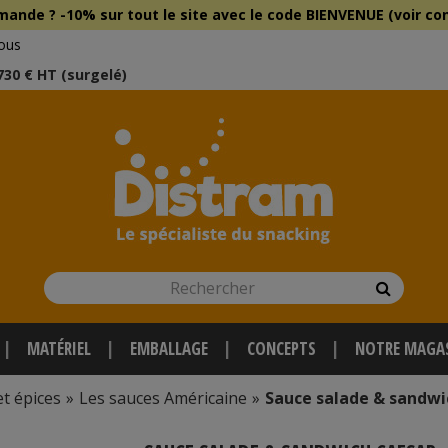
mmande ?
-10% sur tout le site
avec le
code BIENVENUE (voir con
ous
 730 € HT (surgelé)
Rechercher
Recherch
MATÉRIEL
EMBALLAGE
CONCEPTS
NOTRE MAGA
et épices
»
Les sauces Américaine
»
Sauce salade & sandwi