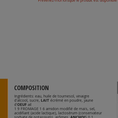
Prévenez-moi lorsque le produit est disponible
COMPOSITION
Ingrédients: eau, huile de tournesol, vinaigre
d'alcool, sucre,
LAIT
écrémé en poudre, jaune
d'
OEUF
ail
1 9 FROMAGE 1 6 amidon modifié de maïs, sel,
acidifiant (acide lactique), lactosérum (conservateur
sorbate de potassium), arômes,
ANCHOI
S 0 1