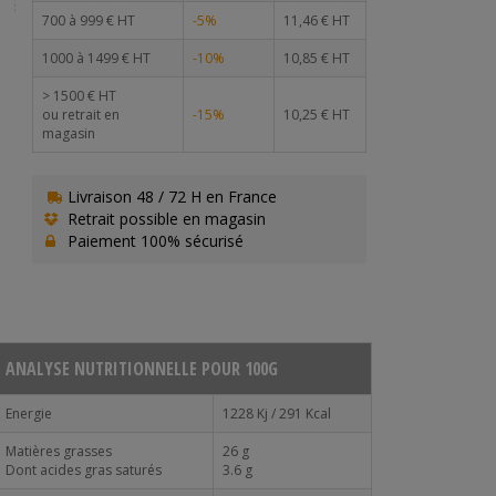
700 à 999 € HT
-5%
11,46 € HT
1000 à 1499 € HT
-10%
10,85 € HT
> 1500 € HT
ou retrait en
-15%
10,25 € HT
magasin
Livraison 48 / 72 H en France
Retrait possible en magasin
Paiement 100% sécurisé
ANALYSE NUTRITIONNELLE POUR 100G
Energie
1228 Kj / 291 Kcal
Matières grasses
26 g
Dont acides gras saturés
3.6 g