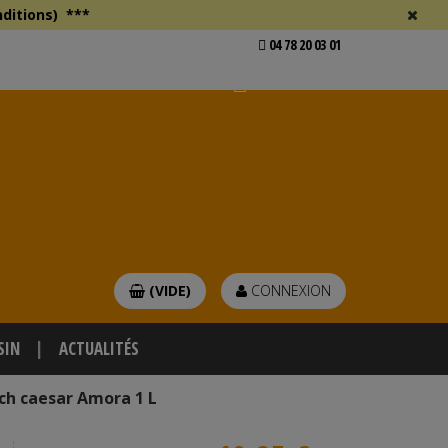
ditions)
***
04 78 20 03 01
Voir mon devis
er
(VIDE)
CONNEXION
SIN
ACTUALITÉS
ch caesar Amora 1 L