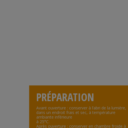
PRÉPARATION
Avant ouverture : conserver à l’abri de la lumière,
dans un endroit frais et sec, à température
ambiante inférieure
à 25°C.
Après ouverture : conserver en chambre froide à