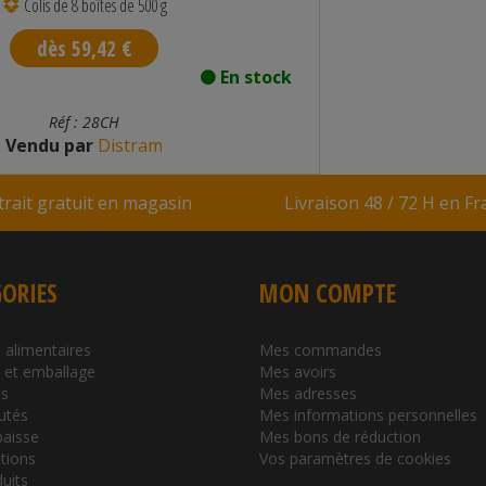
Colis de 8 boîtes de 500 g
dès 59,42 €
En stock
Réf : 28CH
Vendu par
Distram
trait gratuit en magasin
Livraison 48 / 72 H en F
ORIES
MON COMPTE
 alimentaires
Mes commandes
l et emballage
Mes avoirs
s
Mes adresses
utés
Mes informations personnelles
baisse
Mes bons de réduction
tions
Vos paramètres de cookies
duits