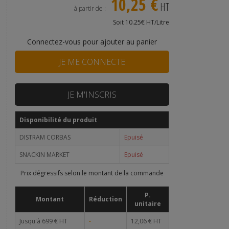
10,25 €
HT
à partir de :
Soit 10.25€ HT/Litre
Connectez-vous pour ajouter au panier
JE ME CONNECTE
JE M'INSCRIS
Disponibilité du produit
DISTRAM CORBAS
Epuisé
SNACKIN MARKET
Epuisé
Prix dégressifs selon le montant de la commande
P.
Montant
Réduction
unitaire
Jusqu'à 699 € HT
-
12,06 € HT