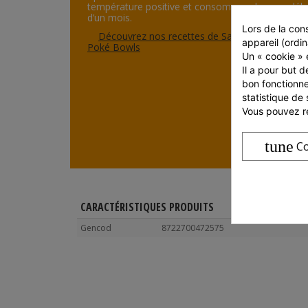
température positive et consommer dans un déla
d’un mois.
Lors de la cons
Découvrez nos recettes de Salade César et de
appareil (ordin
Poké Bowls
Un « cookie » e
Il a pour but d
bon fonctionne
statistique de 
Vous pouvez ré
tune
Co
CARACTÉRISTIQUES PRODUITS
Gencod
8722700472575