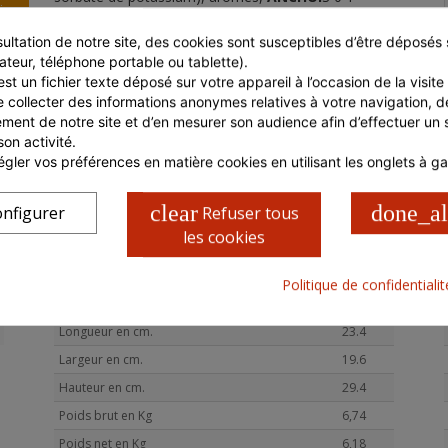
i
épaississant (gomme xanthane), sirop de
sucre inverti, extrait de carthame, antioxydant (E
ultation de notre site, des cookies sont susceptibles d’être déposés s
385 jus de citron concentré)
ateur, téléphone portable ou tablette).
Allergènes présents dans la recette : LAIT, OEUF , POISSON (
st un fichier texte déposé sur votre appareil à l’occasion de la visite d
ANCHOIS )
e collecter des informations anonymes relatives à votre navigation, de
Garantie sans OGM
ment de notre site et d’en mesurer son audience afin d’effectuer un su
Garantie sans ionisation
Cette composition est donnée à titre commerciale et seule la
son activité.
liste d'ingrédients qui figure sur l'étiquette du produit fait foi.
gler vos préférences en matière cookies en utilisant les onglets à g
Prenez connaissance des informations présentes sur
l'emballage du produit, à la livraison et/ou avant toute
consommation, notamment si vous présentez des risques
clear
done_al
nfigurer
Refuser tous
d'allergies.
les cookies
Politique de confidentiali
CARACTÉRISTIQUES COLIS
Longueur en cm.
23.4
Largeur en cm.
19.6
Hauteur en cm.
29.4
Poids brut en Kg
6,74
Poids net en Kg
6,18