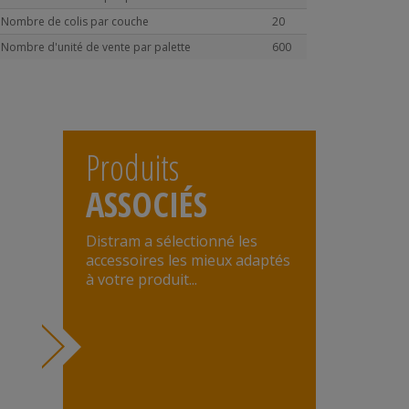
Nombre de colis par couche
20
Nombre d'unité de vente par palette
600
Produits
ASSOCIÉS
Distram a sélectionné les
accessoires les mieux adaptés
à votre produit...
ÈVRE DIAMÈTRE 42 MM SURGELÉ 500 G...