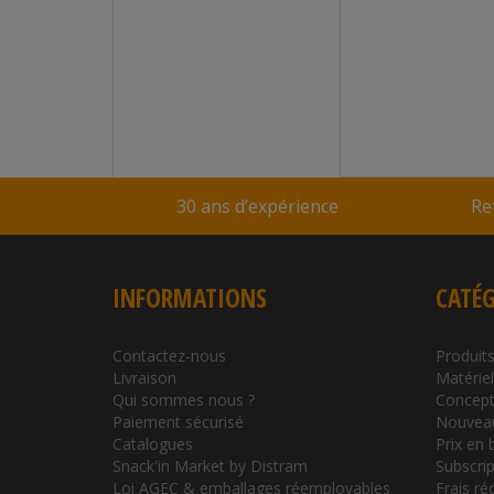
Colis de 8 boîtes de 500 g
dès 59,42 €
En stock
Réf : 28CH
Vendu par
Distram
30 ans d’expérience
Re
INFORMATIONS
CATÉG
Contactez-nous
Produits
Livraison
Matérie
Qui sommes nous ?
Concept
Paiement sécurisé
Nouvea
Catalogues
Prix en 
Snack'in Market by Distram
Subscrip
Loi AGEC & emballages réemployables
Frais ré