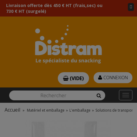
Livraison offerte dès 450 € HT (frais,sec) ou
730 € HT (surgelé)
CONNEXION
(VIDE)
Rechercher
Rechercher
Togg
navi
Accueil
»
Matériel et emballage
»
L'emballage
»
Solutions de transport