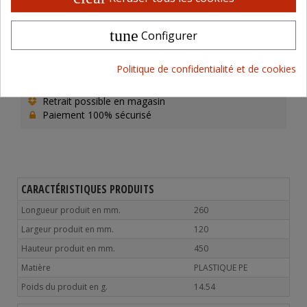
1000 à 1499 € HT
-10%
43,17 € HT
tune
Configurer
> 1500 € HT
-15%
40,77 € HT
ou retrait en magasin
Politique de confidentialité et de cookies
Livraison 48 / 72 H en France
Retrait possible en magasin
Paiement 100% sécurisé
CARACTÉRISTIQUES PRODUITS
Longueur produit en mm.
260
Largeur produit en mm.
120
Hauteur produit en mm.
450
Matière
PLASTIQUE PE
Poids du produit en g.
14.54