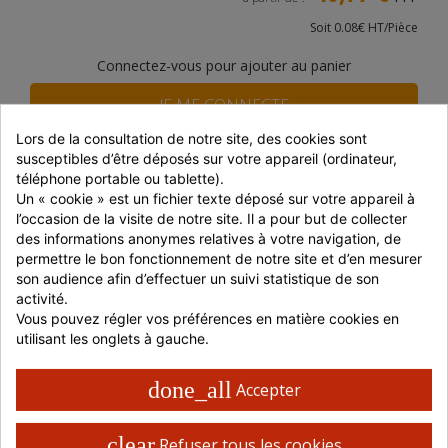
Soit 0.08€ HT/Pièce
Connectez-vous pour ajouter au panier
JE ME CONNECTE
Lors de la consultation de notre site, des cookies sont 
susceptibles d’être déposés sur votre appareil (ordinateur, 
JE M'INSCRIS
téléphone portable ou tablette).
Un « cookie » est un fichier texte déposé sur votre appareil à 
l’occasion de la visite de notre site. Il a pour but de collecter 
Disponibilité du produit
des informations anonymes relatives à votre navigation, de 
DISTRAM CORBAS
En stock
permettre le bon fonctionnement de notre site et d’en mesurer 
son audience afin d’effectuer un suivi statistique de son 
SNACKIN MARKET
En stock
activité.
Vous pouvez régler vos préférences en matière cookies en 
Prix dégressifs selon le montant de la commande
utilisant les onglets à gauche.
Montant
Réduction
P. unitaire
done_all
Accepter
Jusqu'à 699 € HT
-
47,97 € HT
700 à 999 € HT
-5%
45,57 € HT
clear
Refuser tous les cookies