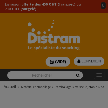
Livraison offerte dès 450 € HT (frais,sec) ou
730 € HT (surgelé)
CONNEXION
(VIDE)
Rechercher
Rechercher
Togg
navi
Accueil
»
Matériel et emballage
»
L'emballage
»
Vaisselle jetable
»
Salad