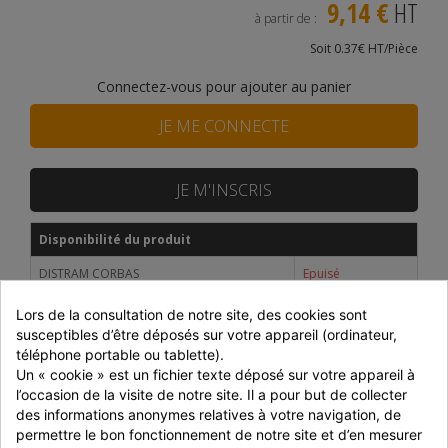
9,14 €
HT
à partir de :
Soit 0.37€ HT/Pièce
Connectez-vous pour ajouter au panier
JE ME CONNECTE
JE M'INSCRIS
Disponibilité du produit
DISTRAM CORBAS
Epuisé
SNACKIN MARKET
Epuisé
Lors de la consultation de notre site, des cookies sont 
susceptibles d’être déposés sur votre appareil (ordinateur, 
Prix dégressifs selon le montant de la commande
téléphone portable ou tablette).
Un « cookie » est un fichier texte déposé sur votre appareil à 
Montant
Réduction
P. unitaire
l’occasion de la visite de notre site. Il a pour but de collecter 
des informations anonymes relatives à votre navigation, de 
Jusqu'à 699 € HT
-
10,75 € HT
permettre le bon fonctionnement de notre site et d’en mesurer 