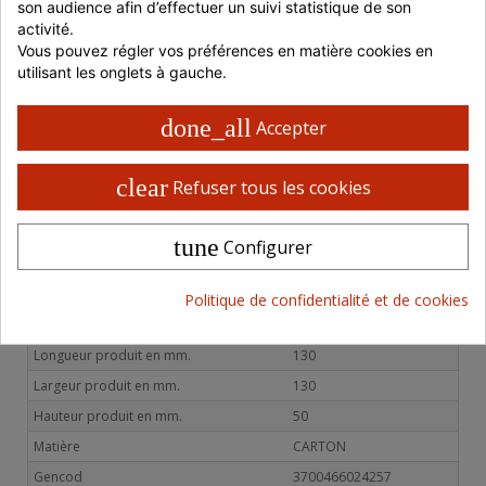
son audience afin d’effectuer un suivi statistique de son 
700 à 999 € HT
-5%
10,21 € HT
activité.
1000 à 1499 € HT
-10%
9,68 € HT
Vous pouvez régler vos préférences en matière cookies en 
utilisant les onglets à gauche.
> 1500 € HT
-15%
9,14 € HT
ou retrait en magasin
done_all
Accepter
Livraison 48 / 72 H en France
Retrait possible en magasin
clear
Refuser tous les cookies
Paiement 100% sécurisé
tune
Configurer
Politique de confidentialité et de cookies
CARACTÉRISTIQUES PRODUITS
Longueur produit en mm.
130
Largeur produit en mm.
130
Hauteur produit en mm.
50
Matière
CARTON
Gencod
3700466024257