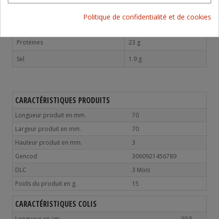
Dont acides gras saturés
17.9 g
Politique de confidentialité et de cookies
Glucides
1 g
Dont sucres
0.5 g
Protéines
23 g
Sel
1.9 g
CARACTÉRISTIQUES PRODUITS
Longueur produit en mm.
70
Largeur produit en mm.
70
Hauteur produit en mm.
3
Gencod
3060921456789
DLC
3 Mois
Poids du produit en g.
15
CARACTÉRISTIQUES COLIS
Longueur en cm.
39.5