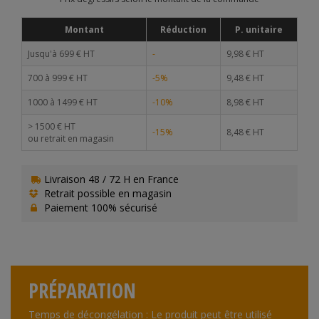
Montant
Réduction
P. unitaire
Jusqu'à 699 € HT
-
9,98 € HT
700 à 999 € HT
-5%
9,48 € HT
1000 à 1499 € HT
-10%
8,98 € HT
> 1500 € HT
-15%
8,48 € HT
ou retrait en magasin
Livraison 48 / 72 H en France
Retrait possible en magasin
Paiement 100% sécurisé
PRÉPARATION
Temps de décongélation : Le produit peut être utilisé