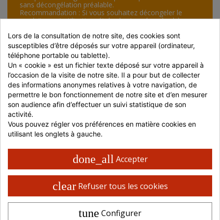
sans décongélation préalable.
Recommandation : Si vous souhaitez décongeler le
produit avant utilisation, étalez les tranches de chèvre
sur un plat et placez le au réfrigérateur (entre +2°C et
Lors de la consultation de notre site, des cookies sont 
6°C) pendant environ 12h.
susceptibles d’être déposés sur votre appareil (ordinateur, 
téléphone portable ou tablette).
COMPOSITION
Un « cookie » est un fichier texte déposé sur votre appareil à 
l’occasion de la visite de notre site. Il a pour but de collecter 
Fromage au
LAIT
pasteurisé, sel ferments, coagulant.
des informations anonymes relatives à votre navigation, de 
permettre le bon fonctionnement de notre site et d’en mesurer 
Allergènes présents dans le produit : LACTOSE
son audience afin d’effectuer un suivi statistique de son 
Garantie sans OGM
Garantie sans ionisation
activité.
Cette composition est donnée à titre commerciale et seule la liste
Vous pouvez régler vos préférences en matière cookies en 
d'ingrédients qui figure sur l'étiquette du produit fait foi. Prenez
utilisant les onglets à gauche.
connaissance des informations présentes sur l'emballage du produit, à la
livraison et/ou avant toute consommation, notamment si vous présentez
des risques d'allergies.
done_all
Accepter
ANALYSE NUTRITIONNELLE POUR 100G
clear
Refuser tous les cookies
Energie
1370 Kj / 330 Kcal
tune
Configurer
Matières grasses
26 g