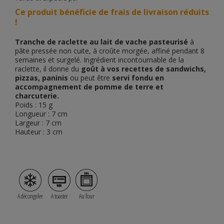
Ce produit bénéficie de frais de livraison réduits
!
Tranche de raclette au lait de vache
pasteurisé
à
pâte pressée non cuite, à croûte morgée, affiné pendant 8
semaines et surgelé. Ingrédient incontournable de la
raclette, il donne du
goût à vos recettes de sandwichs,
pizzas, paninis
ou peut être
servi fondu en
accompagnement de pomme de terre et
charcuterie.
Poids : 15 g
Longueur : 7 cm
Largeur : 7 cm
Hauteur : 3 cm
A décongeler
A toaster
Au four