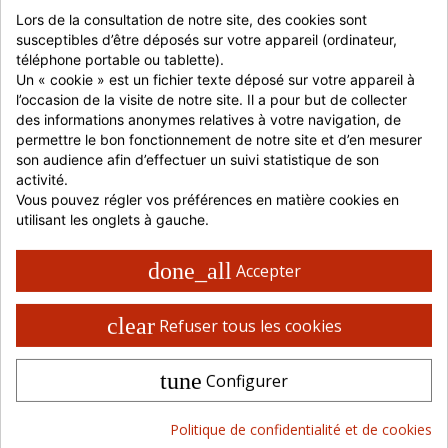
Lors de la consultation de notre site, des cookies sont 
susceptibles d’être déposés sur votre appareil (ordinateur, 
téléphone portable ou tablette).
Un « cookie » est un fichier texte déposé sur votre appareil à 
l’occasion de la visite de notre site. Il a pour but de collecter 
Prévenez-moi lorsque le produit est disponible
des informations anonymes relatives à votre navigation, de 
permettre le bon fonctionnement de notre site et d’en mesurer 
son audience afin d’effectuer un suivi statistique de son 
0,00 €
HT
activité.
à partir de :
Vous pouvez régler vos préférences en matière cookies en 
utilisant les onglets à gauche.
Connectez-vous pour ajouter au panier
done_all
Accepter
JE ME CONNECTE
clear
Refuser tous les cookies
JE M'INSCRIS
Indisponible
tune
Configurer
Le produit n'est pas disponible actuellement, merci de
nous contacter.
Politique de confidentialité et de cookies