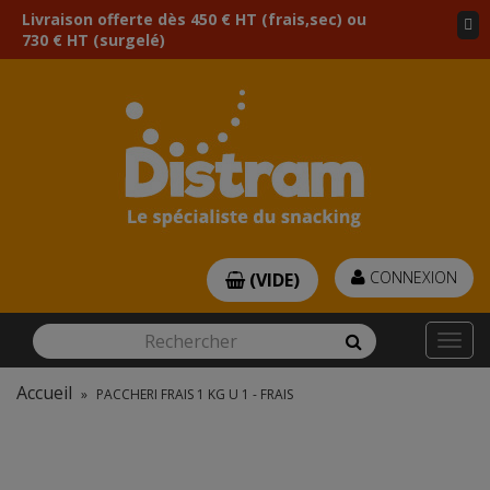
Livraison offerte dès 450 € HT (frais,sec) ou
730 € HT (surgelé)
CONNEXION
(VIDE)
Rechercher
Rechercher
Togg
navi
Accueil
»
PACCHERI FRAIS 1 KG U 1 - FRAIS