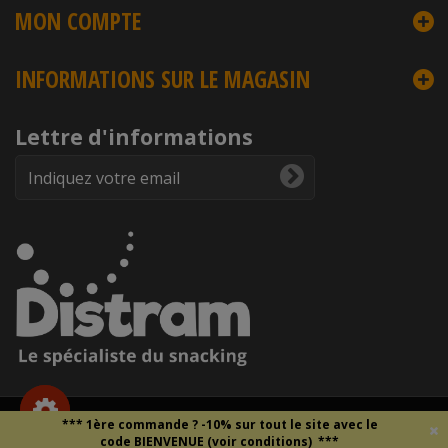
MON COMPTE
INFORMATIONS SUR LE MAGASIN
Lettre d'informations
Copyright © 2026
DISTRAM
- Droits et reproduction interdite -
*** 1ère commande ?
-10% sur tout le site
avec le
Mentions légales
-
Données personnelles
-
CGV
code BIENVENUE (voir conditions)
***