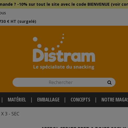
mmande ?
-10% sur tout le site
avec le
code BIENVENUE (voir con
ous
 730 € HT (surgelé)
Rechercher
Recherch
MATÉRIEL
EMBALLAGE
CONCEPTS
NOTRE MAGA
X 3 - SEC