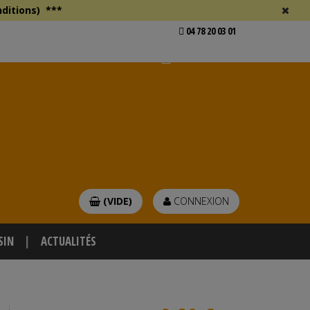
ditions)
***
04 78 20 03 01
Voir mon devis
er
(VIDE)
CONNEXION
SIN
ACTUALITÉS