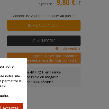
9,80 €
HT
à partir de :
Connectez-vous pour ajouter au panier
JE ME CONNECTE
JE M'INSCRIS
Indisponible
Le produit n'est pas disponible
actuellement, merci de nous contacter.
ur votre 
Livraison 48 / 72 H en France
e notre site. 
Retrait possible en magasin
 permettre le 
Paiement 100% sécurisé
ivi 
auche.
l
Accepter