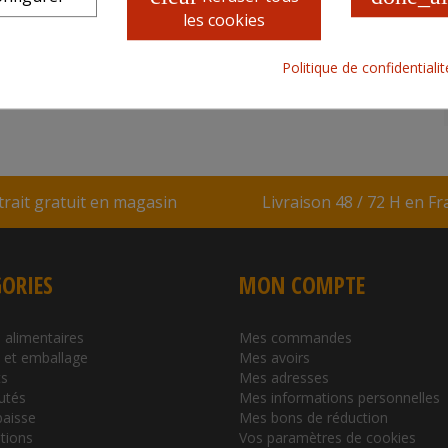
les cookies
CARACTÉRISTIQUES COLIS
Politique de confidentiali
trait gratuit en magasin
Livraison 48 / 72 H en F
ORIES
MON COMPTE
 alimentaires
Mes commandes
l et emballage
Mes avoirs
s
Mes adresses
utés
Mes informations personnelles
baisse
Mes bons de réduction
tions
Vos paramètres de cookies