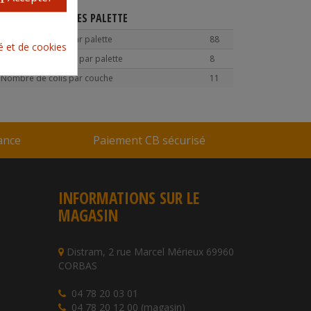
CARACTÉRISTIQUES PALETTE
Nombre de colis par palette
88
té et de cookies
Nombre de couche par palette
8
Nombre de colis par couche
11
rance
Paiement CB sécurisé
INFORMATIONS SUR LE
MAGASIN
Distram, 2 rue Marcel Mérieux 69960
CORBAS
04 78 20 03 01
04 78 20 12 00 (magasin)