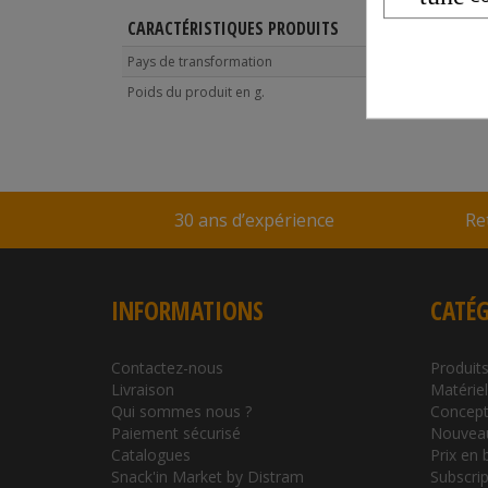
CARACTÉRISTIQUES PRODUITS
Pays de transformation
ITALIE
Poids du produit en g.
615
30 ans d’expérience
Re
INFORMATIONS
CATÉG
Contactez-nous
Produits
Livraison
Matérie
Qui sommes nous ?
Concept
Paiement sécurisé
Nouvea
Catalogues
Prix en 
Snack'in Market by Distram
Subscrip