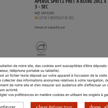
APEROL SPRITZ PRET A BOIRE 20CL X
3 - SEC
Ref:
DIP3260
LOT DE 3 BOUTEILLES DE 20CL
Vendu et expédié par
Ambiant
ultation de notre site, des cookies sont susceptibles d’être déposés s
ateur, téléphone portable ou tablette).
st un fichier texte déposé sur votre appareil à l’occasion de la visite d
e collecter des informations anonymes relatives à votre navigation, de
Prévenez-moi lorsque le produit est disponible
ment de notre site et d’en mesurer son audience afin d’effectuer un su
son activité.
gler vos préférences en matière cookies en utilisant les onglets à g
clear
done_al
nfigurer
Refuser tous