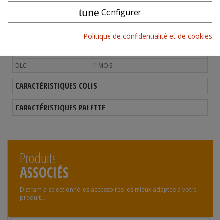
Prêt à l'emploi.
tune
Configurer
Politique de confidentialité et de cookies
CARACTÉRISTIQUES PRODUITS
DLC
1 MOIS
CARACTÉRISTIQUES COLIS
CARACTÉRISTIQUES PALETTE
Produits
ASSOCIÉS
Distram a sélectionné les accessoires les mieux adaptés à votre
produit...