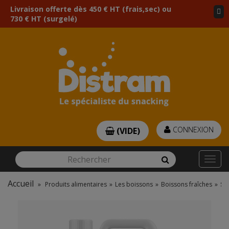
Livraison offerte dès 450 € HT (frais,sec) ou
730 € HT (surgelé)
CONNEXION
(VIDE)
Rechercher
Rechercher
Togg
navi
Accueil
»
Produits alimentaires
»
Les boissons
»
Boissons fraîches
»
Si