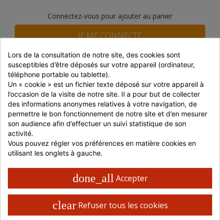
Connectez-vous pour ajouter au panier
JE ME CONNECTE
Lors de la consultation de notre site, des cookies sont 
susceptibles d’être déposés sur votre appareil (ordinateur, 
JE M'INSCRIS
téléphone portable ou tablette).
Indisponible
Un « cookie » est un fichier texte déposé sur votre appareil à 
l’occasion de la visite de notre site. Il a pour but de collecter 
Le produit n'est pas disponible actuellement, merci de
des informations anonymes relatives à votre navigation, de 
nous contacter.
permettre le bon fonctionnement de notre site et d’en mesurer 
son audience afin d’effectuer un suivi statistique de son 
Livraison 48 / 72 H en France
activité.
Retrait possible en magasin
Vous pouvez régler vos préférences en matière cookies en 
Paiement 100% sécurisé
utilisant les onglets à gauche.
done_all
Accepter
PRÉPARATION
clear
Refuser tous les cookies