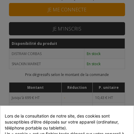
JE ME CONNECTE
JE M'INSCRIS
Disponibilité du produit
DISTRAM CORBAS
En stock
SNACKIN MARKET
En stock
Prix dégressifs selon le montant de la commande
Montant
Réduction
P. unitaire
Jusqu'à 699 € HT
-
10,43 € HT
700 à 999 € HT
-5%
9,91 € HT
Lors de la consultation de notre site, des cookies sont 
1000 à 1499 € HT
-10%
9,39 € HT
susceptibles d’être déposés sur votre appareil (ordinateur, 
téléphone portable ou tablette).
> 1500 € HT
-15%
8,87 € HT
ou retrait en magasin
Un « cookie » est un fichier texte déposé sur votre appareil à 