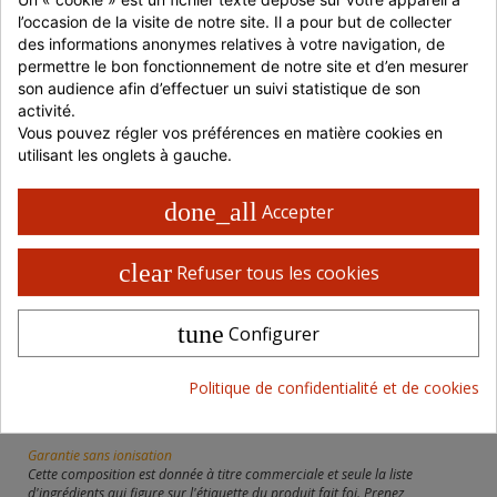
l’occasion de la visite de notre site. Il a pour but de collecter 
des informations anonymes relatives à votre navigation, de 
Livraison 48 / 72 H en France
permettre le bon fonctionnement de notre site et d’en mesurer 
Retrait possible en magasin
son audience afin d’effectuer un suivi statistique de son 
Paiement 100% sécurisé
activité.
Vous pouvez régler vos préférences en matière cookies en 
utilisant les onglets à gauche.
done_all
Accepter
PRÉPARATION
clear
Refuser tous les cookies
A conserver dans un endroit sec
tune
Configurer
COMPOSITION
Politique de confidentialité et de cookies
CREME; sucre (10%); propulseurs: N2O, N2; émulsifiant: E471;
stabilisant: carraghénanes.
Garantie sans ionisation
Cette composition est donnée à titre commerciale et seule la liste
d'ingrédients qui figure sur l'étiquette du produit fait foi. Prenez