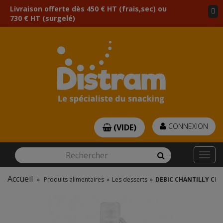
Livraison offerte dès 450 € HT (frais,sec) ou
730 € HT (surgelé)
CONNEXION
(VIDE)
Rechercher
Rechercher
Togg
navi
Accueil
»
Produits alimentaires
»
Les desserts
»
DEBIC CHANTILLY CREM