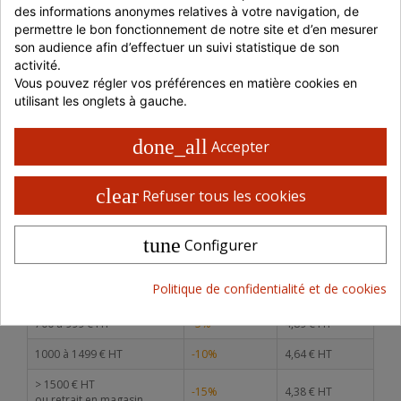
des informations anonymes relatives à votre navigation, de 
JE ME CONNECTE
permettre le bon fonctionnement de notre site et d’en mesurer 
son audience afin d’effectuer un suivi statistique de son 
activité.
Vous pouvez régler vos préférences en matière cookies en 
JE M'INSCRIS
utilisant les onglets à gauche.
Disponibilité du produit
done_all
Accepter
DISTRAM CORBAS
En stock
clear
SNACKIN MARKET
En stock
Refuser tous les cookies
Prix dégressifs selon le montant de la commande
tune
Configurer
Montant
Réduction
P. unitaire
Politique de confidentialité et de cookies
Jusqu'à 699 € HT
-
5,15 € HT
700 à 999 € HT
-5%
4,89 € HT
1000 à 1499 € HT
-10%
4,64 € HT
> 1500 € HT
-15%
4,38 € HT
ou retrait en magasin