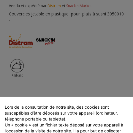
Vendu et expédié par
Distram
et
Snackin Market
Couvercles jetable en plastique pour plats à sushi 3050010
.
Ambiant
4,38 €
HT
Lors de la consultation de notre site, des cookies sont 
à partir de :
susceptibles d’être déposés sur votre appareil (ordinateur, 
téléphone portable ou tablette).
Soit 0.09€ HT/Pièces
Un « cookie » est un fichier texte déposé sur votre appareil à 
l’occasion de la visite de notre site. Il a pour but de collecter 
Connectez-vous pour ajouter au panier