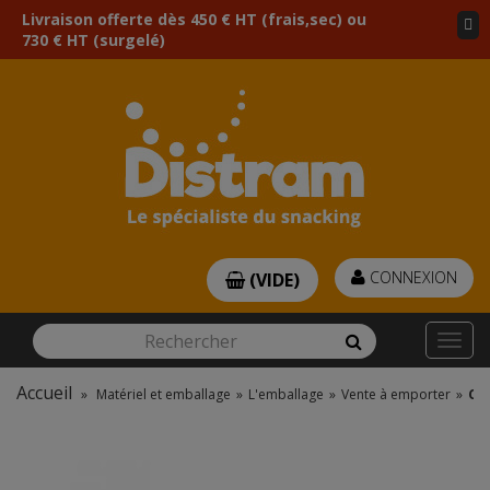
Livraison offerte dès 450 € HT (frais,sec) ou
730 € HT (surgelé)
CONNEXION
(VIDE)
Rechercher
Rechercher
Togg
navi
Accueil
»
Matériel et emballage
»
L'emballage
»
Vente à emporter
»
Cou