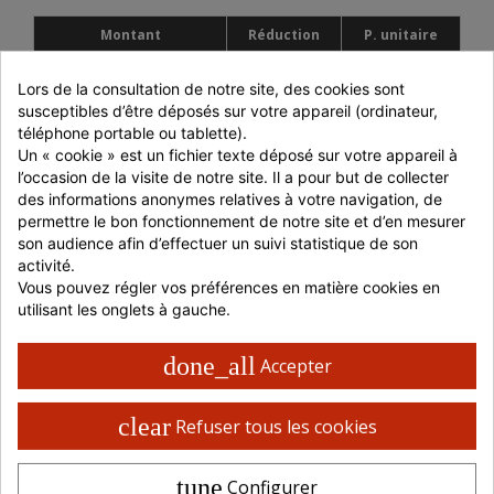
Montant
Réduction
P. unitaire
Jusqu'à 699 € HT
-
6,78 € HT
Lors de la consultation de notre site, des cookies sont 
700 à 999 € HT
-5%
6,44 € HT
susceptibles d’être déposés sur votre appareil (ordinateur, 
téléphone portable ou tablette).
1000 à 1499 € HT
-10%
6,10 € HT
Un « cookie » est un fichier texte déposé sur votre appareil à 
l’occasion de la visite de notre site. Il a pour but de collecter 
> 1500 € HT
-15%
5,76 € HT
des informations anonymes relatives à votre navigation, de 
ou retrait en magasin
permettre le bon fonctionnement de notre site et d’en mesurer 
son audience afin d’effectuer un suivi statistique de son 
activité.
Livraison 48 / 72 H en France
Vous pouvez régler vos préférences en matière cookies en 
Retrait possible en magasin
utilisant les onglets à gauche.
Paiement 100% sécurisé
done_all
Accepter
clear
Refuser tous les cookies
CARACTÉRISTIQUES PRODUITS
Matière
PLA
tune
Configurer