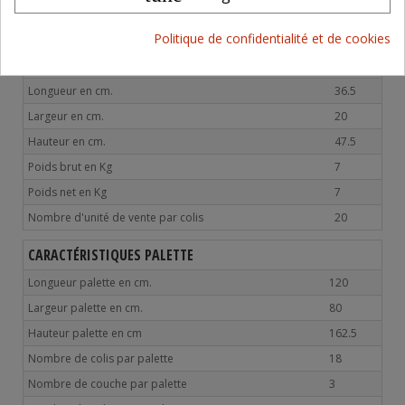
Gencod
3700466043852
Poids du produit en g.
6.23
Politique de confidentialité et de cookies
CARACTÉRISTIQUES COLIS
Longueur en cm.
36.5
Largeur en cm.
20
Hauteur en cm.
47.5
Poids brut en Kg
7
Poids net en Kg
7
Nombre d'unité de vente par colis
20
CARACTÉRISTIQUES PALETTE
Longueur palette en cm.
120
Largeur palette en cm.
80
Hauteur palette en cm
162.5
Nombre de colis par palette
18
Nombre de couche par palette
3