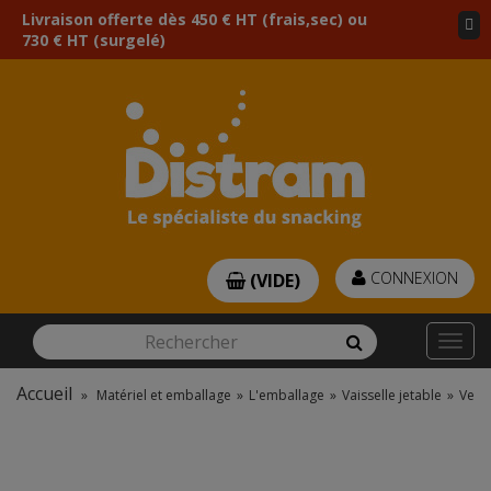
Livraison offerte dès 450 € HT (frais,sec) ou
730 € HT (surgelé)
CONNEXION
(VIDE)
Rechercher
Rechercher
Togg
navi
Accueil
»
Matériel et emballage
»
L'emballage
»
Vaisselle jetable
»
Verri