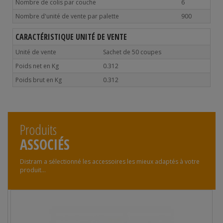
Nombre de colis par couche
6
Nombre d'unité de vente par palette
900
CARACTÉRISTIQUE UNITÉ DE VENTE
Unité de vente
Sachet de 50 coupes
Poids net en Kg
0.312
Poids brut en Kg
0.312
Produits
ASSOCIÉS
Distram a sélectionné les accessoires les mieux adaptés à votre
produit...