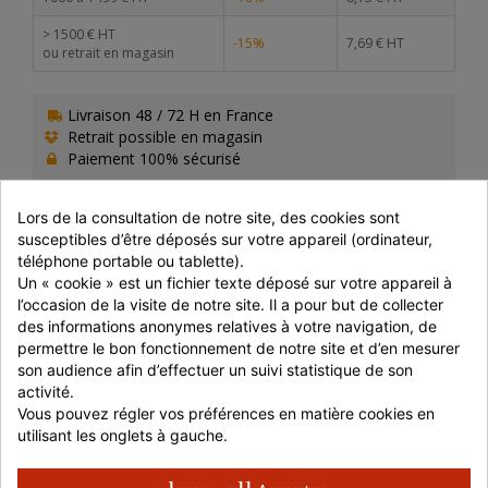
> 1500 € HT
-15%
7,69 € HT
ou retrait en magasin
Livraison 48 / 72 H en France
Retrait possible en magasin
Paiement 100% sécurisé
Lors de la consultation de notre site, des cookies sont 
susceptibles d’être déposés sur votre appareil (ordinateur, 
téléphone portable ou tablette).
PRÉPARATION
Un « cookie » est un fichier texte déposé sur votre appareil à 
l’occasion de la visite de notre site. Il a pour but de collecter 
A conserver à l'abri de la lumière, de la chaleur et de
des informations anonymes relatives à votre navigation, de 
l'humidité et à consommer de préférence dans les 3
permettre le bon fonctionnement de notre site et d’en mesurer 
mois après ouverture.
son audience afin d’effectuer un suivi statistique de son 
activité.
Vous pouvez régler vos préférences en matière cookies en 
COMPOSITION
utilisant les onglets à gauche.
Paprika Fume, Fruit séché de la plante Capsicum annuum