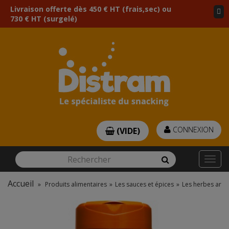
Livraison offerte dès 450 € HT (frais,sec) ou
730 € HT (surgelé)
CONNEXION
(VIDE)
Rechercher
Rechercher
Togg
navi
Accueil
»
Produits alimentaires
»
Les sauces et épices
»
Les herbes aro