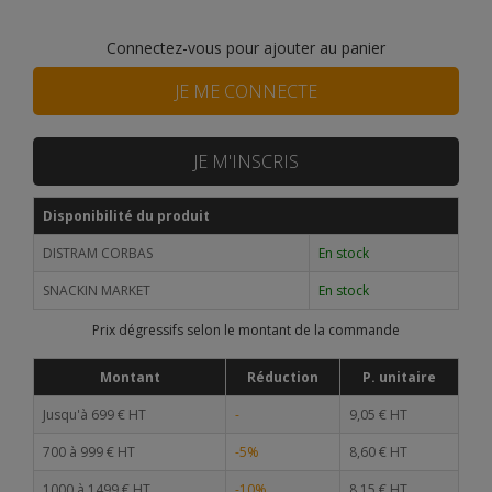
Connectez-vous pour ajouter au panier
JE ME CONNECTE
JE M'INSCRIS
Disponibilité du produit
DISTRAM CORBAS
En stock
SNACKIN MARKET
En stock
Prix dégressifs selon le montant de la commande
Montant
Réduction
P. unitaire
Jusqu'à 699 € HT
-
9,05 € HT
700 à 999 € HT
-5%
8,60 € HT
1000 à 1499 € HT
-10%
8,15 € HT