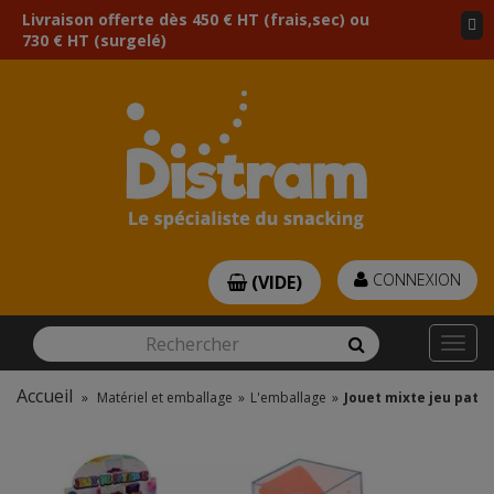
Livraison offerte dès 450 € HT (frais,sec) ou
730 € HT (surgelé)
CONNEXION
(VIDE)
Rechercher
Rechercher
Togg
navi
Accueil
»
Matériel et emballage
»
L'emballage
»
Jouet mixte jeu patie