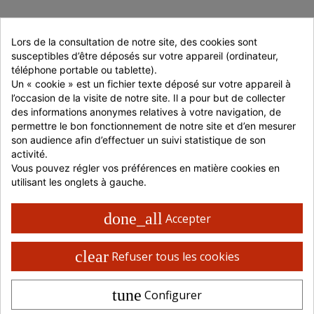
Lors de la consultation de notre site, des cookies sont 
susceptibles d’être déposés sur votre appareil (ordinateur, 
9,00 €
HT
à partir de :
téléphone portable ou tablette).
Un « cookie » est un fichier texte déposé sur votre appareil à 
l’occasion de la visite de notre site. Il a pour but de collecter 
Connectez-vous pour ajouter au panier
des informations anonymes relatives à votre navigation, de 
permettre le bon fonctionnement de notre site et d’en mesurer 
JE ME CONNECTE
son audience afin d’effectuer un suivi statistique de son 
activité.
Vous pouvez régler vos préférences en matière cookies en 
JE M'INSCRIS
utilisant les onglets à gauche.
En stock
done_all
Accepter
Livraison 48 / 72 H en France
Retrait possible en magasin
clear
Refuser tous les cookies
Paiement 100% sécurisé
tune
Configurer