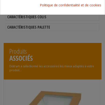
Politique de confidentialité et de cookies
CARACTÉRISTIQUES PRODUITS
CARACTÉRISTIQUES COLIS
CARACTÉRISTIQUES PALETTE
Produits
ASSOCIÉS
Distram a sélectionné les accessoires les mieux adaptés à votre
produit...