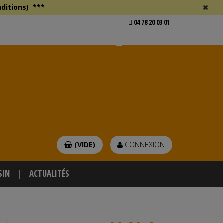
ditions)
***
04 78 20 03 01
Voir mon devis
er
(VIDE)
CONNEXION
SIN
ACTUALITÉS