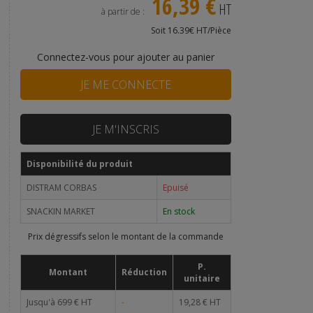
16,39 €
HT
à partir de :
Soit 16.39€ HT/Pièce
Connectez-vous pour ajouter au panier
JE ME CONNECTE
JE M'INSCRIS
Disponibilité du produit
DISTRAM CORBAS
Epuisé
SNACKIN MARKET
En stock
Prix dégressifs selon le montant de la commande
P.
Montant
Réduction
unitaire
Jusqu'à 699 € HT
-
19,28 € HT