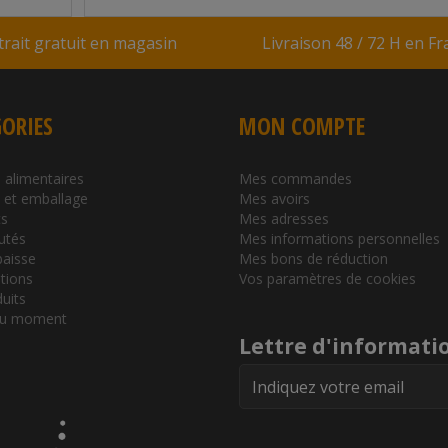
trait gratuit en magasin
Livraison 48 / 72 H en F
ORIES
MON COMPTE
 alimentaires
Mes commandes
l et emballage
Mes avoirs
s
Mes adresses
utés
Mes informations personnelles
baisse
Mes bons de réduction
tions
Vos paramètres de cookies
duits
du moment
Lettre d'informati