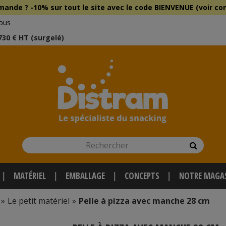
mmande ?
-10% sur tout le site
avec le
code BIENVENUE (voir con
ous
 730 € HT (surgelé)
Rechercher
Recherch
MATÉRIEL
EMBALLAGE
CONCEPTS
NOTRE MAGA
»
Le petit matériel
»
Pelle à pizza avec manche 28 cm