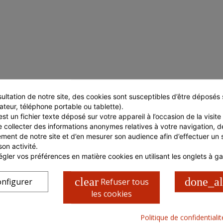
ultation de notre site, des cookies sont susceptibles d’être déposés s
ateur, téléphone portable ou tablette).
st un fichier texte déposé sur votre appareil à l’occasion de la visite d
e collecter des informations anonymes relatives à votre navigation, de
ment de notre site et d’en mesurer son audience afin d’effectuer un su
son activité.
gler vos préférences en matière cookies en utilisant les onglets à g
CARACTÉRISTIQUES COLIS
Poids net en Kg
1
clear
done_al
nfigurer
Refuser tous
Poids brut en Kg
1
les cookies
Politique de confidentiali