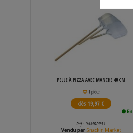
PELLE À PIZZA AVEC MANCHE 40 CM
1 pièce
dès 19,97 €
n stock
En
Réf : 94MRPP51
Vendu par
Snackin Market