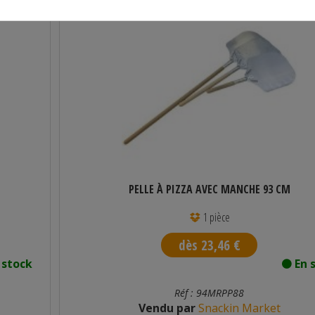
PELLE À PIZZA AVEC MANCHE 93 CM
1 pièce
dès 23,46 €
 stock
En 
Réf : 94MRPP88
Vendu par
Snackin Market