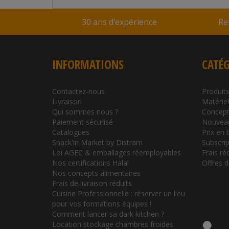
30 ans d’expérience
Re
INFORMATIONS
CATÉG
Contactez-nous
Produits
Livraison
Matérie
Qui sommes nous ?
Concept
Paiement sécurisé
Nouvea
Catalogues
Prix en 
Snack'in Market by Distram
Subscrip
Loi AGEC & emballages réemployables
Frais ré
Nos certifications Halal
Offres 
Nos concepts alimentaires
Frais de livraison réduits
Cuisine Professionnelle : réserver un lieu
pour vos formations équipes !
Comment lancer sa dark kitchen ?
Location stockage chambres froides