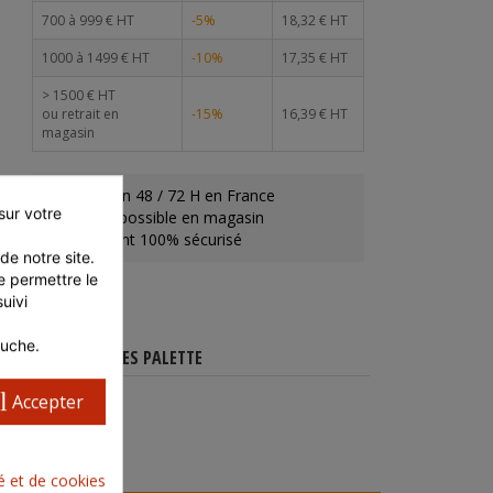
700 à 999 € HT
-5%
18,32 € HT
1000 à 1499 € HT
-10%
17,35 € HT
> 1500 € HT
ou retrait en
-15%
16,39 € HT
magasin
Livraison 48 / 72 H en France
ur votre 
Retrait possible en magasin
Paiement 100% sécurisé
e notre site. 
 permettre le 
ivi 
auche.
CARACTÉRISTIQUES PALETTE
l
Accepter
té et de cookies