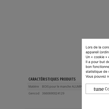
Lors de la cons
appareil (ordin
Un « cookie » e
Il a pour but d
bon fonctionne
statistique de 
Vous pouvez ré
CARACTÉRISTIQUES PRODUITS
Matière
BOIS pour le manche ALUMINIUM pour la pelle.
tune
Co
Gencod
3660690024129