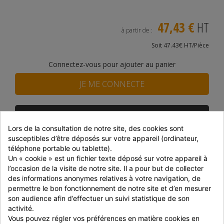
47,43 €
HT
à partir de :
Soit 47.43€ HT/Pièce
Connectez-vous pour ajouter au panier
JE ME CONNECTE
JE M'INSCRIS
Lors de la consultation de notre site, des cookies sont 
susceptibles d’être déposés sur votre appareil (ordinateur, 
Disponibilité du produit
téléphone portable ou tablette).
DISTRAM CORBAS
Epuisé
Un « cookie » est un fichier texte déposé sur votre appareil à 
l’occasion de la visite de notre site. Il a pour but de collecter 
SNACKIN MARKET
En stock
des informations anonymes relatives à votre navigation, de 
permettre le bon fonctionnement de notre site et d’en mesurer 
Prix dégressifs selon le montant de la commande
son audience afin d’effectuer un suivi statistique de son 
activité.
Montant
Réduction
P. unitaire
Vous pouvez régler vos préférences en matière cookies en 