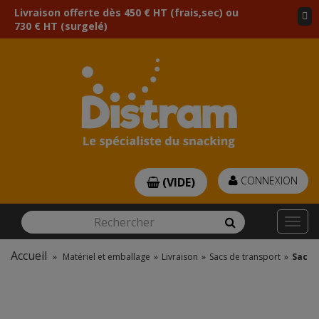
Livraison offerte dès 450 € HT (frais,sec) ou
730 € HT (surgelé)
CONNEXION
(VIDE)
Rechercher
Rechercher
Togg
navi
Accueil
»
Matériel et emballage
»
Livraison
»
Sacs de transport
»
Sac à 