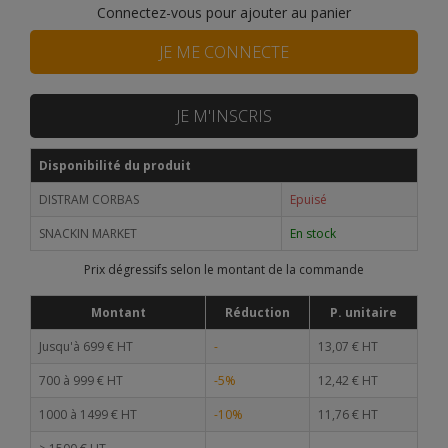
Connectez-vous pour ajouter au panier
JE ME CONNECTE
JE M'INSCRIS
Disponibilité du produit
DISTRAM CORBAS
Epuisé
SNACKIN MARKET
En stock
Prix dégressifs selon le montant de la commande
Montant
Réduction
P. unitaire
Jusqu'à 699 € HT
-
13,07 € HT
700 à 999 € HT
-5%
12,42 € HT
1000 à 1499 € HT
-10%
11,76 € HT