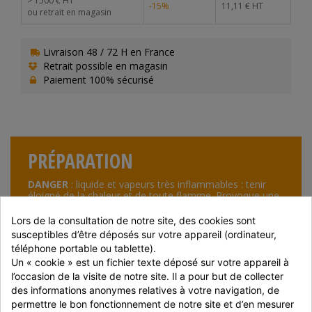
> 1500 € HT
-15%
11,11 € HT
ou retrait en magasin
Livraison 48 / 72 H en France
Retrait possible en magasin
Paiement 100% sécurisé
PRÉPARATION
DANGER
: liquide et vapeurs très inflammables : tenir
éloigné de la chaleur et de toute flamme. Provoque une
sévère irritation des yeux. Pour application
cutanée uniquement. Ne pas utiliser sur une peau lésée.
Lors de la consultation de notre site, des cookies sont 
Maintenir hors de portée des enfants. En cas de
susceptibles d’être déposés sur votre appareil (ordinateur, 
consultation d’un médecin, garder à disposition le
téléphone portable ou tablette).
récipient et l’étiquette.Ne pas ingérer. Ne pas Diluer.
Maintenir le récipient fermé de manière étanche. Eviter
Un « cookie » est un fichier texte déposé sur votre appareil à 
tout contact avec les yeux.
l’occasion de la visite de notre site. Il a pour but de collecter 
des informations anonymes relatives à votre navigation, de 
EN CONTACT AVEC LES YEUX :
rincer avec précaution à
permettre le bon fonctionnement de notre site et d’en mesurer 